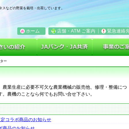
タスなどの野菜を栽培・出荷しています。
ホーム
店舗・ATM ご案内
緊急連絡
ついて
やさいの紹介
JAバンク・JA共済
ンター
、農業生産に必要不可欠な農業機械の販売他、修理・整備につ
す。農機のことなら何でもお問い合せ下さい。
限定コラボ商品のお知らせ
ボ商品のお知らせ