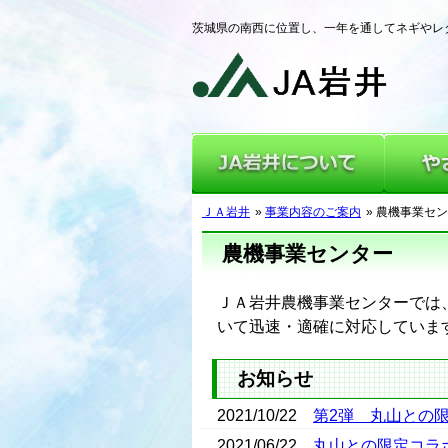
茨城県の南西に位置し、一年を通してネギやレ
JA岩井に
ＪＡ岩井
»
事業内容のご案内
» 農機事業セ
農機事業センター
ＪＡ岩井農機事業センターでは
いて迅速・適確に対応していま
お知らせ
2021/10/22
第2弾 丸山との
2021/06/22
丸山との限定コラ