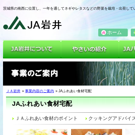
茨城県の南西に位置し、一年を通してネギやレタスなどの野菜を栽培・出荷して
ホーム
JA岩井について
やさい
ＪＡ岩井
»
事業内容のご案内
» JAふれあい食材宅配
JAふれあい食材宅配
ＪＡふれあい食材のポイント
クッキングアドバイ